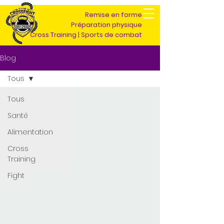
Remise en forme
Préparation physique
Cross Training | Sports de combat
Blog
Tous
Tous
Santé
Alimentation
Cross
Training
Fight