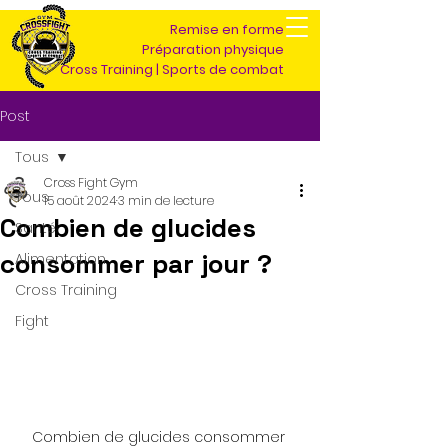
Remise en forme
Préparation physique
Cross Training | Sports de combat
Post
Tous
Cross Fight Gym
Tous
15 août 2024
3 min de lecture
Combien de glucides
Santé
consommer par jour ?
Alimentation
Cross Training
Fight
Combien de glucides consommer 