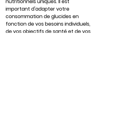
nutritionnels uniques. Il est 
important d'adapter votre 
consommation de glucides en 
fonction de vos besoins individuels, 
de vos objectifs de santé et de vos 
niveaux d'activité. Consultez un 
nutritionniste ou un professionnel 
de la santé pour des 
recommandations personnalisées.
Conclusion
Les glucides sont une composante 
essentielle de notre alimentation. 
Comprendre combien de glucides 
consommer par jour et choisir les 
bonnes sources peut 
significativement améliorer votre 
bien-être et vos performances 
sportives. Les compléments 