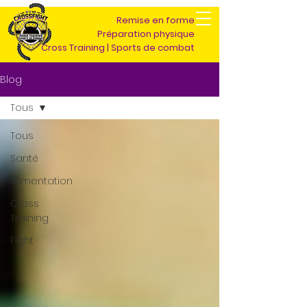
Remise en forme
Préparation physique
Cross Training | Sports de combat
Blog
Tous
Tous
Santé
Alimentation
Cross
Training
Fight