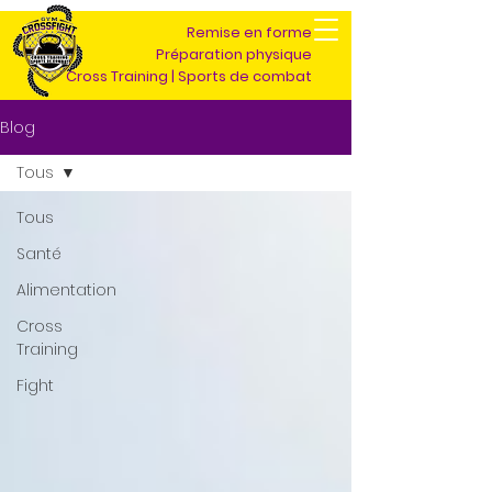
Remise en forme
Préparation physique
Cross Training | Sports de combat
Blog
Tous
Tous
Santé
Alimentation
Cross
Training
Fight